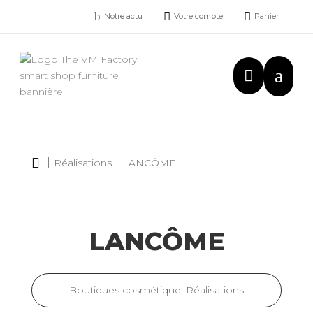
b


Notre actu
Votre compte
Panier
a


Réalisations
LANCÔME
LANCÔME
Boutiques cosmétique
,
Réalisations