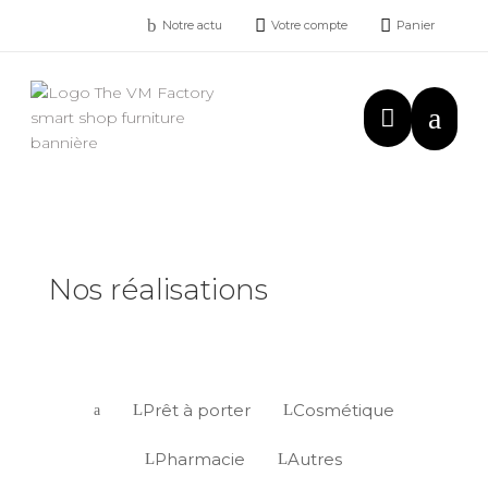
b


Notre actu
Votre compte
Panier
a

Nos réalisations
Prêt à porter
Cosmétique
L
L
a
Pharmacie
Autres
L
L