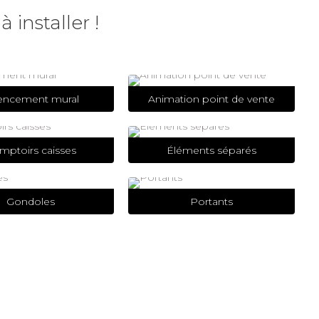
 installer !
encement mural
Animation point de vente
mptoirs caisses
Éléments séparés
Gondoles
Portants