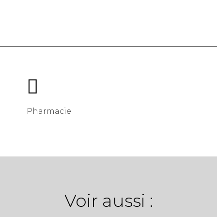

Pharmacie
Voir aussi :