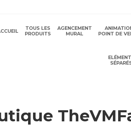
TOUS LES
AGENCEMENT
ANIMATIO
ACCUEIL
PRODUITS
MURAL
POINT DE V
ELÉMEN
SÉPARÉ
utique The
VM
F