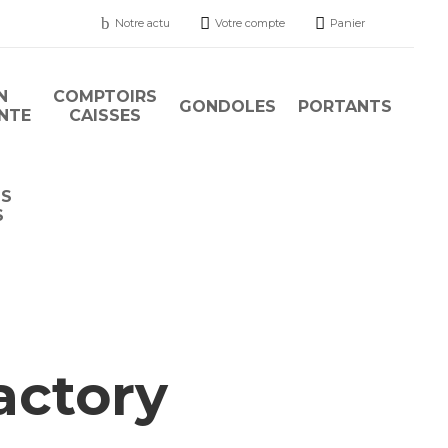
b


Notre actu
Votre compte
Panier
N
COMPTOIRS
GONDOLES
PORTANTS
ENTE
CAISSES
TS
S
actory