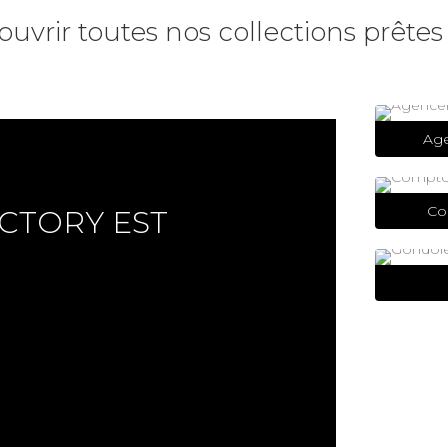
vrir toutes nos collections prêtes à
Ag
Co
CTORY EST