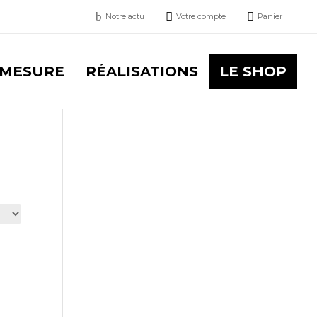
b


Notre actu
Votre compte
Panier
 MESURE
RÉALISATIONS
LE SHOP