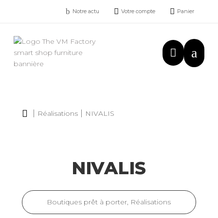
b


Notre actu
Votre compte
Panier
a


Réalisations
NIVALIS
NIVALIS
Boutiques prêt à porter
,
Réalisations