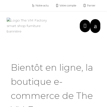
b


Notre actu
Votre compte
Panier
a

Bientôt en ligne, la
boutique e-
commerce de The