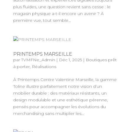
automatisation et expériences digitales toujours
plus fluides, une question revient sans cesse : le
magasin physique a-t-il encore un avenir ? À
première vue, tout semble...
PRINTEMPS MARSEILLE
par
TVMFNe_Admin
|
Déc 1, 2025
|
Boutiques prêt
à porter
,
Réalisations
À Printemps Centre Valentine Marseille, la gamme
Toline illustre parfaitement notre vision d’un
mobilier durable : des matériaux résistants, un
design modulable et une esthétique pérenne,
pensés pour accompagner les évolutions du
merchandising sans multiplier les...