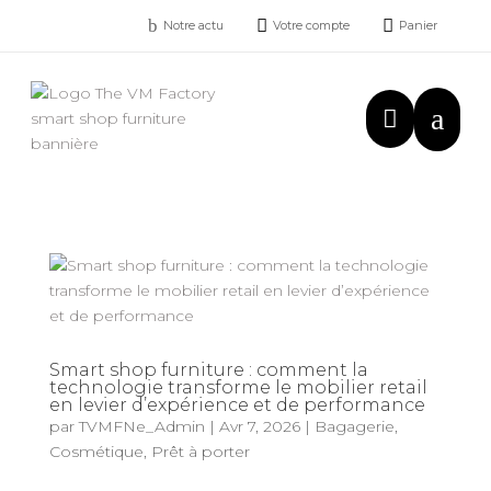
b


Notre actu
Votre compte
Panier
a

Smart shop furniture : comment la
technologie transforme le mobilier retail
en levier d’expérience et de performance
par
TVMFNe_Admin
|
Avr 7, 2026
|
Bagagerie
,
Cosmétique
,
Prêt à porter