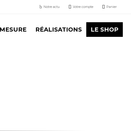
b


Notre actu
Votre compte
Panier
 MESURE
RÉALISATIONS
LE SHOP