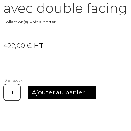
avec double facing
Collection(s)
Prêt à porter
422,00
€
HT
10 en stock
quantité
Ajouter au panier
de
Xoline
portant
à
vêtements
extensible