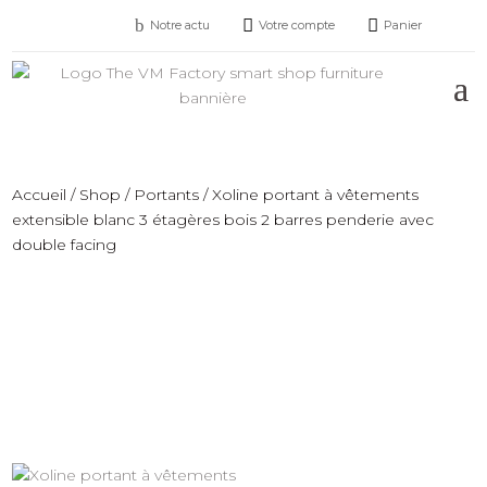
b


Notre actu
Votre compte
Panier
Accueil
/
Shop
/
Portants
/ Xoline portant à vêtements
extensible blanc 3 étagères bois 2 barres penderie avec
double facing