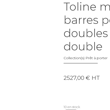
Toline m
barres p
doubles 
double
Collection(s)
Prêt à porter
2527,00
€
HT
10 en stock