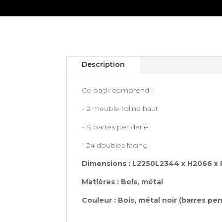
Description
Ce pack comprend :
- 2 meuble toline haut
- 8 barres penderie
- 24 doubles facing
Dimensions : L22
50
L2344 x H2066 x
Matières : Bois, métal
Couleur : Bois, métal noir (barres 