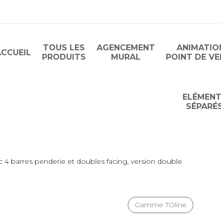
TOUS LES
AGENCEMENT
ANIMATIO
ACCUEIL
PRODUITS
MURAL
POINT DE V
ELÉMEN
SÉPARÉ
c 4 barres penderie et doubles facing, version double
Gamme TOline