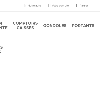
b


Notre actu
Votre compte
Panier
N
COMPTOIRS
GONDOLES
PORTANTS
ENTE
CAISSES
TS
S