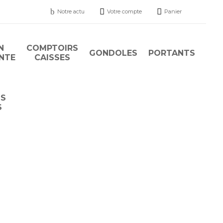
b


Notre actu
Votre compte
Panier
N
COMPTOIRS
GONDOLES
PORTANTS
ENTE
CAISSES
TS
S