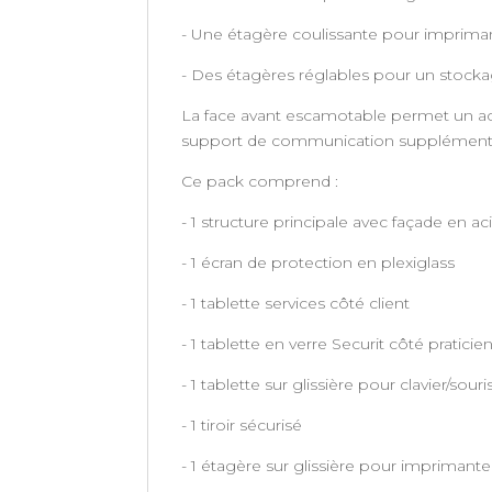
- Une étagère coulissante pour imprimante,
- Des étagères réglables pour un stocka
La face avant escamotable permet un ac
support de communication supplémenta
Ce pack comprend :
- 1 structure principale avec façade en ac
- 1 écran de protection en plexiglass
- 1 tablette services côté client
- 1 tablette en verre Securit côté praticie
- 1 tablette sur glissière pour clavier/souri
- 1 tiroir sécurisé
- 1 étagère sur glissière pour imprimante