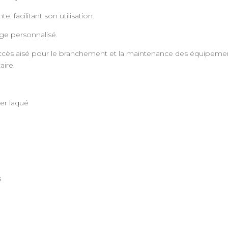
 facilitant son utilisation.
ge personnalisé.
cès aisé pour le branchement et la maintenance des équipement
ire.
ier laqué
n
s