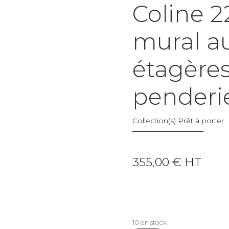
Coline 
mural au
étagères
penderi
Collection(s)
Prêt à porter
355,00
€
HT
10 en stock