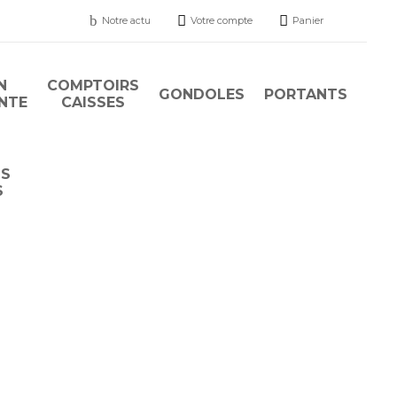
b


Notre actu
Votre compte
Panier
N
COMPTOIRS
GONDOLES
PORTANTS
ENTE
CAISSES
TS
S