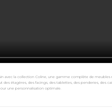
sin avec la collection Coline, une gamme complète de meubles
ut des étagères, des facings, des tablettes, des penderies, des c
pour une personnalisation optimale.