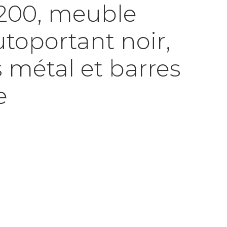
2200, meuble
toportant noir,
 métal et barres
e