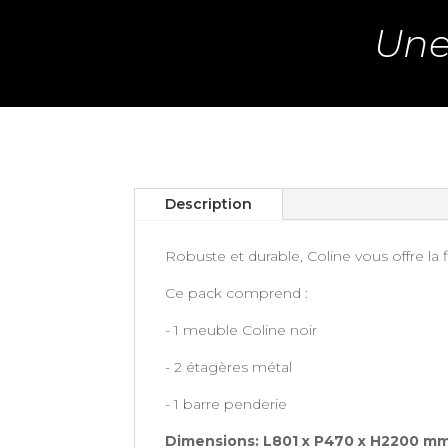
Une
Description
Robuste et durable, Coline vous offre la
Ce pack comprend :
- 1 meuble Coline noir
- 2 étagères métal
- 1 barre penderie
Dimensions: L801 x P470 x H2200 m