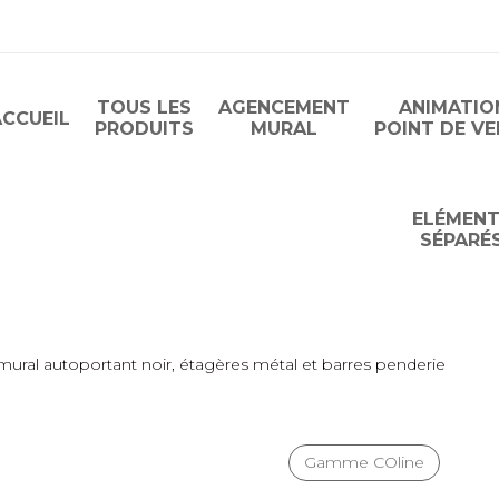
TOUS LES
AGENCEMENT
ANIMATIO
ACCUEIL
PRODUITS
MURAL
POINT DE V
ELÉMEN
SÉPARÉ
ural autoportant noir, étagères métal et barres penderie
Gamme COline