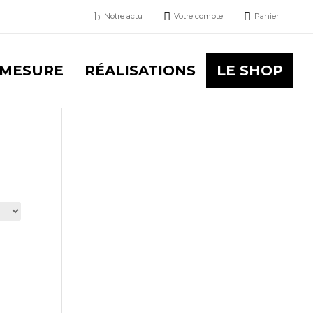
b


Notre actu
Votre compte
Panier
 MESURE
RÉALISATIONS
LE SHOP