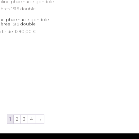
ine pharmacie gondole
ères 1516 double
rtir de
1290,00
€
1
2
3
4
→