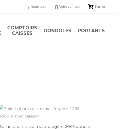
b


Notre actu
Votre compte
Panier
COMPTOIRS
GONDOLES
PORTANTS
E
CAISSES
Boline pharmacie mural étagère 2066 double