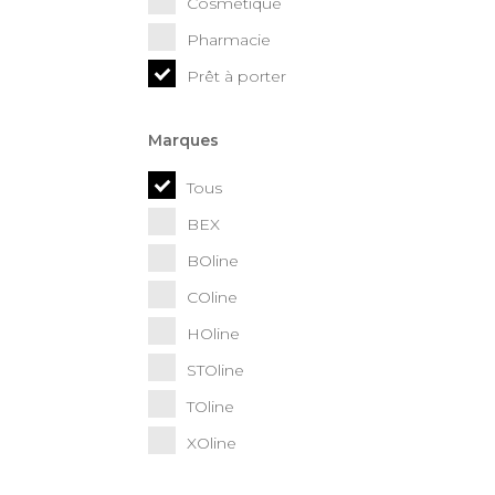
Cosmétique
Pharmacie
Prêt à porter
Marques
Tous
BEX
BOline
COline
HOline
STOline
TOline
XOline