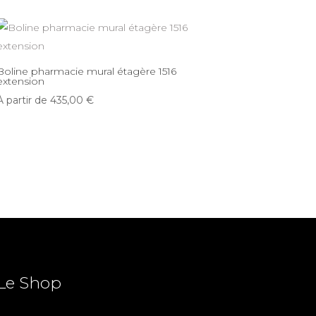
Boline pharmacie mural étagère 1516
extension
À partir de
435,00
€
Le Shop