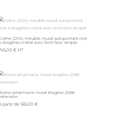
Coline 2200, meuble mural autoportant noir
4 étagères métal avec tiroir face simple
745,00
€
HT
Boline pharmacie mural étagère 2066
extension
À partir de
565,00
€